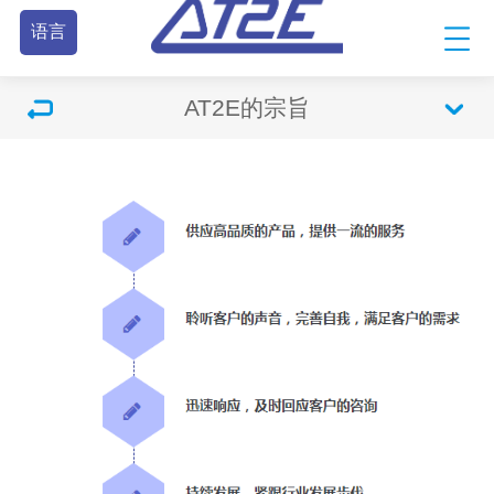
语言
AT2E的宗旨