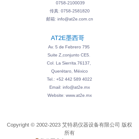
0758-2100039
传真: 0758-2581820
邮箱: info@at2e.com.cn
AT2E墨西哥
Av. 5 de Febrero
795
Suite Z,
conjunto
CE5.
Col. La Sierrita.
76137,
Querétaro, México
Tel.: +52 442 589 4022
Email: info@at2e.mx
Website: www.at2e.mx
Copyright © 2002-2023 艾特易仪器设备有限公司 版权
所有