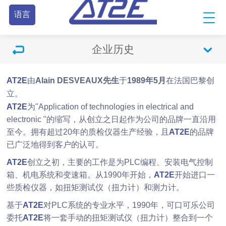
语言
企业历史
AT2E
由
Alain DESVEAUX先生
于
1989年5月
在法国巴黎创
立。
AT2E
为"Application of technologies in electrical and
electronic "的缩写，从创立之日起作为公司的品牌一直沿用
至今。拥有超过20年的质检仪器生产经验，且
AT2E
的品牌
已广泛地得到客户的认可。
AT2E
创立之初，主要的工作是为PLC编程、安装电气控制
箱、机电系统和变速箱。从1990年开始，
AT2E
开始进口一
些质检仪器，如扭矩测试仪（扭力计）和测力计。
基于
AT2E
对PLC系统的专业水平，1990年，可口可乐公司
委托
AT2E
将一套手动的扭矩测试仪（扭力计）整合到一个