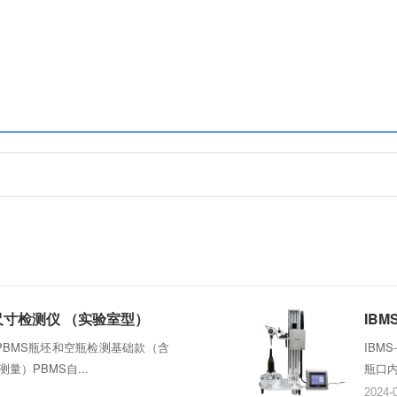
合尺寸检测仪 （实验室型）
IB
PBMS瓶坯和空瓶检测基础款（含
IBM
量）PBMS自...
瓶口内
2024-