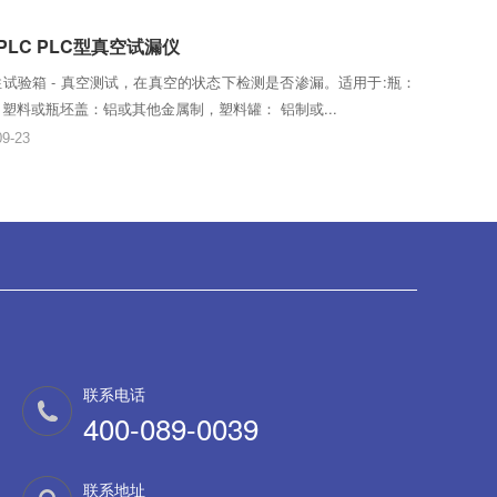
-PLC PLC型真空试漏仪
试验箱 - 真空测试，在真空的状态下检测是否渗漏。适用于:瓶：
塑料或瓶坯盖：铝或其他金属制，塑料罐： 铝制或...
09-23
联系电话
400-089-0039
联系地址