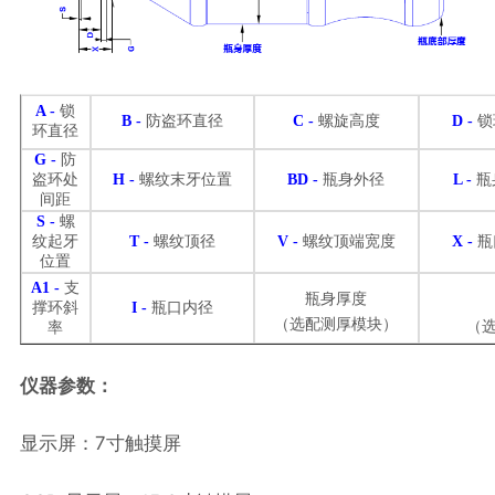
A
-
锁
B
-
防盗环直径
C
-
螺旋高度
D
-
锁
环直径
G
-
防
盗环处
H
-
螺纹末牙位置
BD
-
瓶身外径
L
-
瓶
间距
S
-
螺
纹起牙
T
-
螺纹顶径
V
-
螺纹顶端宽度
X
-
瓶
位置
A1
-
支
瓶身厚度
撑环斜
I
-
瓶口内径
（选配测厚模块）
（
率
仪器参数：
显示屏：7寸触摸屏