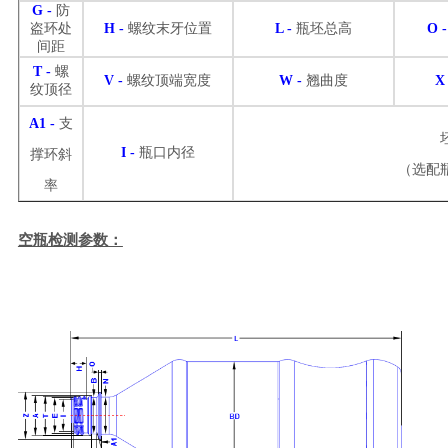
G
-
防
盗环处
H
-
螺纹末牙位置
L
-
瓶坯总高
O
-
间距
T
-
螺
V
-
螺纹顶端宽度
W
-
翘曲度
纹顶径
A1
-
支
I
-
瓶口内径
撑环斜
（选配
率
空瓶检测参数：