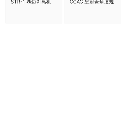
STR-1 卷边剥离机
CCAG 皇冠盖角度规